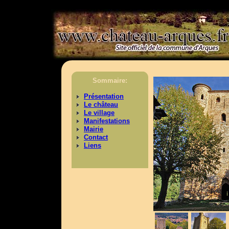
>
Sommaire:
Présentation
Le château
Le village
Manifestations
Mairie
Contact
Liens