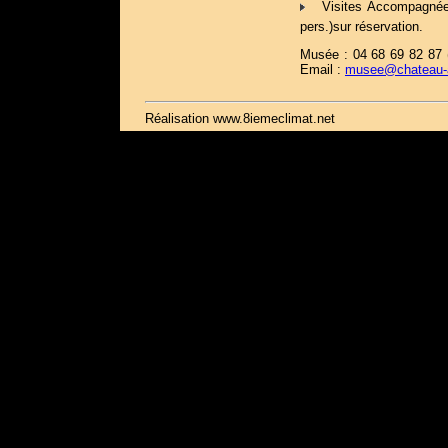
Visites Accompagnées
pers.)sur réservation.
Musée : 04 68 69 82 87 (
Email :
musee@chateau-a
Réalisation www.8iemeclimat.net