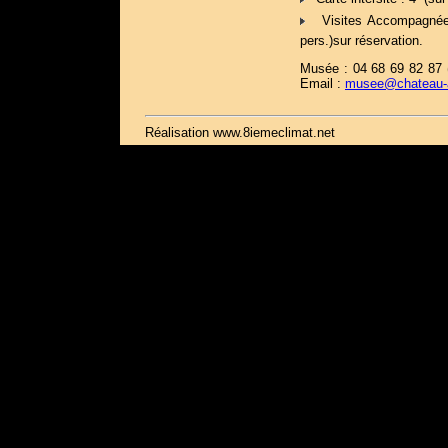
Visites Accompagnées
pers.)sur réservation.
Musée : 04 68 69 82 87 (
Email :
musee@chateau-a
Réalisation www.8iemeclimat.net