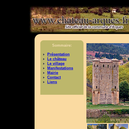
>
Sommaire:
Présentation
Le château
Le village
Manifestations
Mairie
Contact
Liens