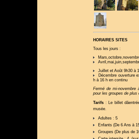
HORAIRES SITES
Tous les jours :
Mars,octobre,novembre
Avril,mai,juin,septemb
Juillet et Août 9h30 à 
Décembre ouverture exc
h à 16 h en continu
Fermé de mi-novembre à
pour les groupes de plus
Tarifs
: Le billet dâent
musée.
Adultes : 5 
Enfants (De 6 Ans à 15 
Groupes (De plus de 10 
Carte intersite : 4  (su