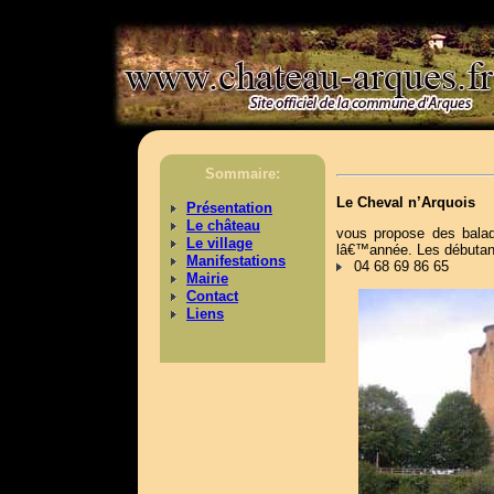
>
Sommaire:
Le Cheval n’Arquois
Présentation
Le château
vous propose des balad
Le village
lâ€™année. Les débutant
Manifestations
04 68 69 86 65
Mairie
Contact
Liens